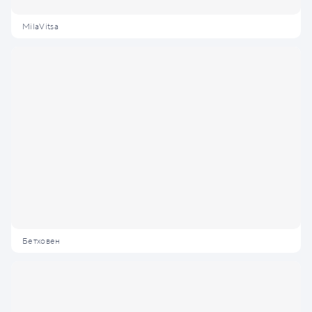
MilaVitsa
Бетховен