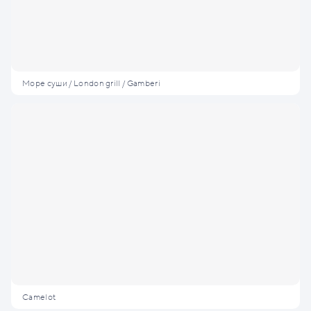
Море суши / London grill / Gamberi
Camelot