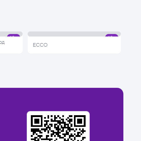
од
ECCO