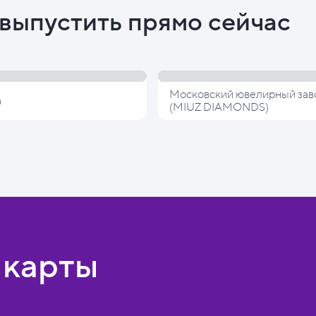
выпустить прямо сейчас
Московский ювелирный зав
а
(MIUZ DIAMONDS)
 карты