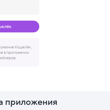
шелёк
иложение Кошелёк,
кже в приложении
тейлеров.
а приложения