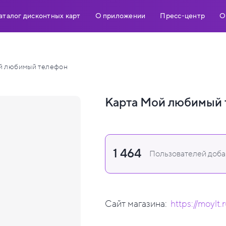
аталог дисконтных карт
О приложении
Пресс-центр
О
й любимый телефон
Карта Мой любимый 
1 464
Пользователей добав
Сайт магазина:
https://moylt.